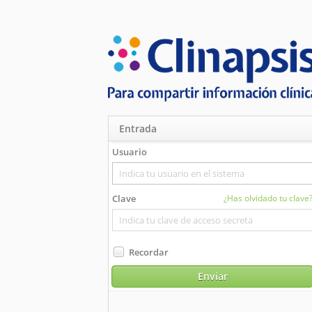
Entrada
Usuario
Navegadores com
Clave
¿Has olvidado tu clave?
Intern
Mozill
Googl
Safari 
Recordar
Opera 
Enviar