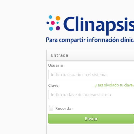
Entrada
Usuario
Navegadores co
Clave
¿Has olvidado tu clave?
Intern
Mozill
Googl
Safari
Recordar
Opera 
Enviar