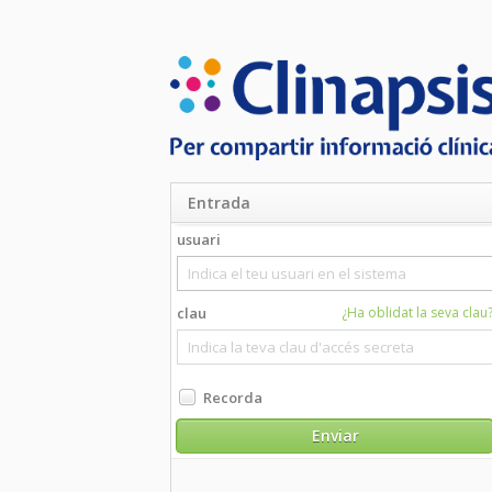
Entrada
usuari
Navegadors com
clau
¿Ha oblidat la seva clau?
Intern
Mozill
Googl
Safari
Recorda
Opera 
Enviar